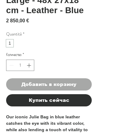
Large - 48x 27x18
cm - Leather - Blue
Цена
2 850,00 €
Quantità
*
1
Количество
*
Добавить в корзину
Купить сейчас
Our iconic Julie Bag in blue leather
catches the eye with its vibrant color,
while also lending a touch of vitality to
one's outifit. Large size and 100% Made