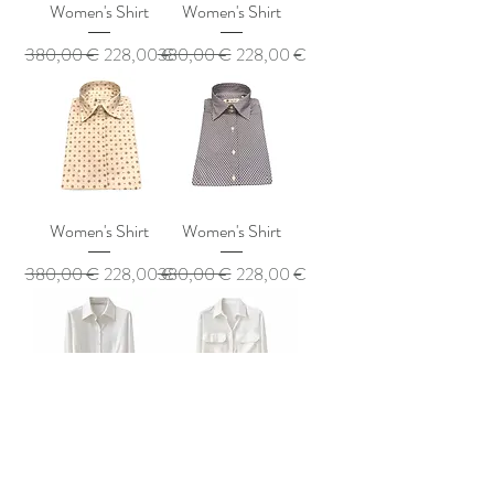
Women's Shirt
Women's Shirt
Обычная цена
Цена со скидкой
Обычная цена
Цена со скидкой
380,00 €
228,00 €
380,00 €
228,00 €
Women's Shirt
Women's Shirt
Обычная цена
Цена со скидкой
Обычная цена
Цена со скидкой
380,00 €
228,00 €
380,00 €
228,00 €
White polyester
White silk shirt with
shirt
pockets