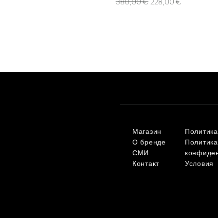
Обычная цена
Цена со скидкой
380,00 €
228,00 €
Магазин
Политика
О бренде
Политика
СМИ
конфиде
Контакт
Условия