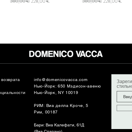
Обычная цена
Цена со скидкой
Обычная цена
Цена со скидкой
380,00 €
228,00 €
380,00 €
228,00 €
 возврата
info@domenicovacca.com
Зареги
стиль
Нью-Йорк: 650 Мэдисон-авеню
нциальности
Нью-Йорк, NY 10019
РИМ: Виа делла Кроче, 5
Рим, 00187
Бари: Виа Калефати, 61Д
(Виа Спарано)