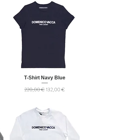
T-Shirt Navy Blue
Обычная цена
Цена со скидкой
220,00 €
132,00 €