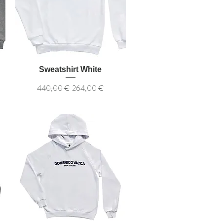
Sweatshirt White
Обычная цена
Цена со скидкой
440,00 €
264,00 €