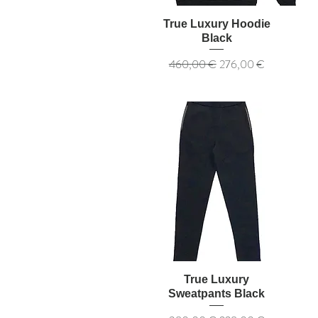
True Luxury Hoodie
Black
Обычная цена
Цена со скидкой
460,00 €
276,00 €
True Luxury
Sweatpants Black