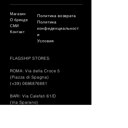
Магазин
Политика возврата
О бренде
Политика
СМИ
конфиденциальност
Контакт
и
Условия
FLAGSHIP STORES:
ROMA: Via della Croce 5
(Piazza di Spagna)
(+39)
0686876881
BARI: Via Calefati 61/D
(Via Sparano)
(+39)
0809641236
info@domenicovacca.com