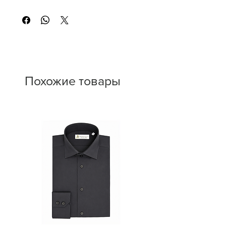
Having a Julie Bag is a sign of elegance
and uniqueness. This Julie Bag is in a
large size in handcrafted red leather and
100% Made in Italy
Похожие товары