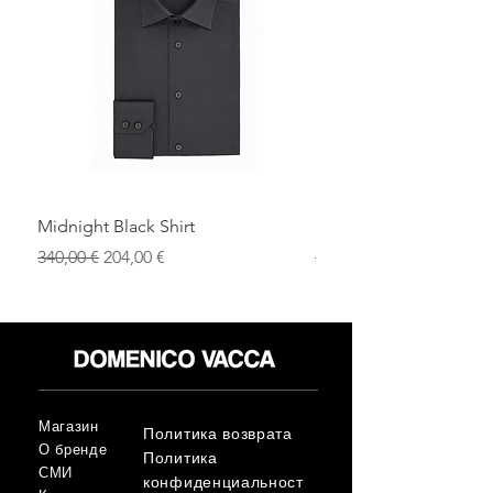
Midnight Black Shirt
Royal Blue Dress Shirt
Обычная цена
Цена со скидкой
Обычная цена
340,00 €
204,00 €
340,00 €
Магазин
Политика возврата
О бренде
Политика
СМИ
конфиденциальност