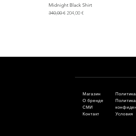
Midnight Black Shirt
Обычная цена
Цена со скидкой
340,00 €
204,00 €
Магазин
Политика
О бренде
Политика
СМИ
конфиде
Контакт
Условия