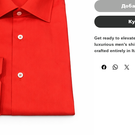
Доба
Ку
Get ready to elevat
luxurious men's sh
crafted entirely in I
sophistication and s
gentleman who valu
classic design and
these shirts a time
Whether you're dres
seeking a polished 
these Italian-made s
the finest material
our 100% cotton men