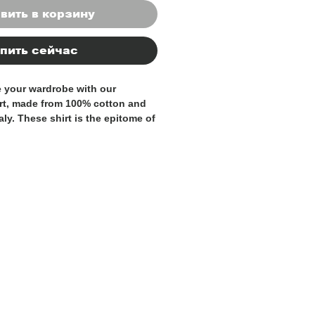
вить в корзину
пить сейчас
e your wardrobe with our
irt, made from 100% cotton and
taly. These shirt is the epitome of
tyle, perfect for the discerning
es quality and elegance. The
 superior craftsmanship make
less addition to any wardrobe.
sing for a formal occasion or
look for your everyday attire,
hirt is a must-have. Indulge in
s and impeccable tailoring with
's shirt.