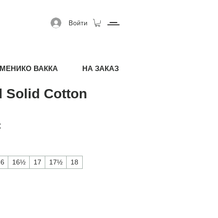
Войти
МЕНИКО ВАККА
НА ЗАКАЗ
 Solid Cotton
я цена
Спеццена
€
16
16½
17
17½
18