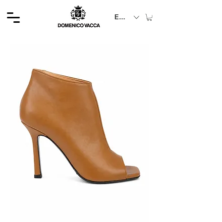
EUR (€)