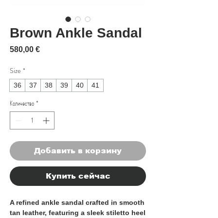
Brown Ankle Sandal
Цена
580,00 €
Size
*
36
37
38
39
40
41
Количество
*
Добавить в корзину
Купить сейчас
A refined ankle sandal crafted in smooth
tan leather, featuring a sleek stiletto heel