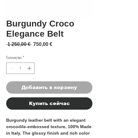
Burgundy Croco
Elegance Belt
Обычная цена
Спеццена
 1 250,00 € 
750,00 €
Количество
*
Добавить в корзину
Купить сейчас
Burgundy leather belt with an elegant
crocodile-embossed texture,
100% Made
in Italy
. The glossy finish and rich color