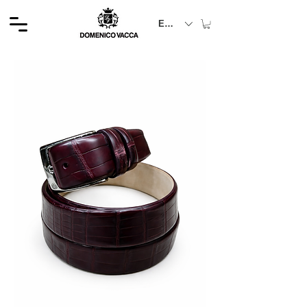
EUR (€)