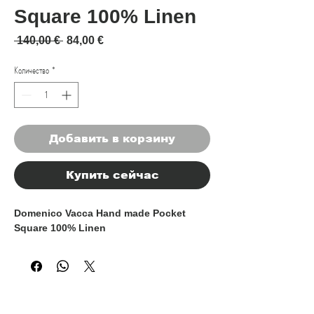
Square 100% Linen
Обычная цена
Спеццена
 140,00 € 
84,00 €
Количество
*
Добавить в корзину
Купить сейчас
Domenico Vacca Hand made Pocket
Square 100% Linen