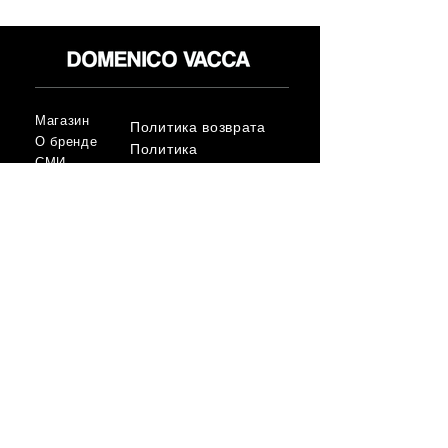
Магазин
Политика возврата
О бренде
Политика
СМИ
конфиденциальност
Контакт
и
Условия
FLAGSHIP STORES:
ROMA: Via della Croce 5
(Piazza di Spagna)
(+39)
0686876881
BARI: Via Calefati 61/D
(Via Sparano)