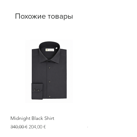
Похожие товары
Midnight Black Shirt
Royal Blue Dress Shirt
Обычная цена
Цена со скидкой
Обычная цена
340,00 €
204,00 €
340,00 €