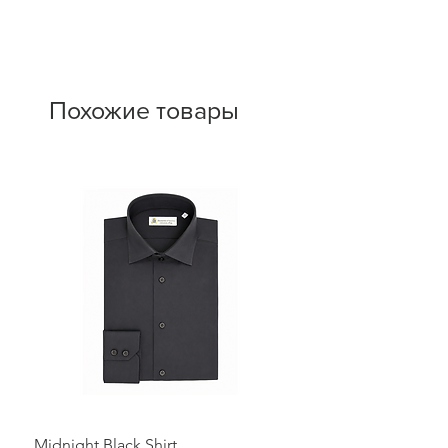
Похожие товары
Midnight Black Shirt
Royal Blue Dress Shirt