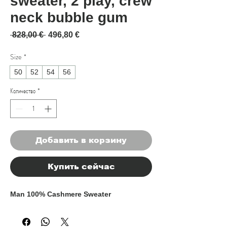
sweater, 2 play, crew
neck bubble gum
Обычная цена
Спеццена
 828,00 € 
496,80 €
Size
*
50
52
54
56
Количество
*
Добавить в корзину
Купить сейчас
Man 100% Cashmere Sweater