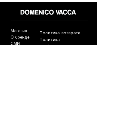
Магазин
Политика возврата
О бренде
Политика
СМИ
конфиденциальност
Контакт
и
Условия
FLAGSHIP STORES:
ROMA: Via della Croce 5
(Piazza di Spagna)
(+39)
0686876881
BARI: Via Calefati 61/D
(Via Sparano)
(+39)
0809641236