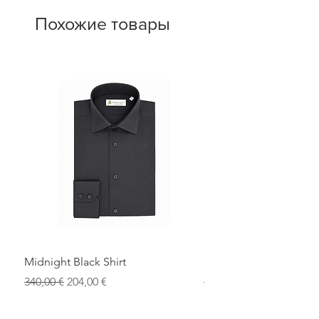
Похожие товары
Midnight Black Shirt
Royal Blue Dress Shirt
Обычная цена
Цена со скидкой
Обычная цена
340,00 €
204,00 €
340,00 €