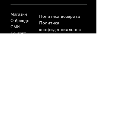
Магазин
Политика возврата
О бренде
Политика
СМИ
конфиденциальност
Контакт
и
Условия
FLAGSHIP STORES:
ROMA: Via della Croce 5
(Piazza di Spagna)
(+39)
0686876881
BARI: Via Calefati 61/D
(Via Sparano)
(+39)
0809641236
info@domenicovacca.com