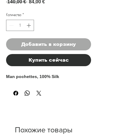
Обычная цена
Спеццена
 140,00 € 
84,00 €
Количество
*
Добавить в корзину
Купить сейчас
Man pochettes, 100% Silk
Похожие товары