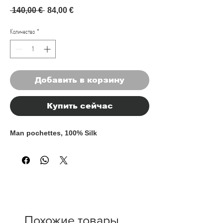
Обычная цена
Спеццена
 140,00 € 
84,00 €
Количество
*
Добавить в корзину
Купить сейчас
Man pochettes, 100% Silk
Похожие товары