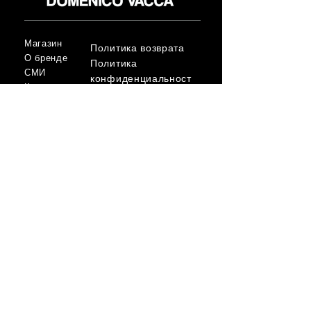
Магазин
Политика возврата
О бренде
Политика
СМИ
конфиденциальност
Контакт
и
Условия
FLAGSHIP STORES:
ROMA: Via della Croce 5
(Piazza di Spagna)
(+39)
0686876881
BARI: Via Calefati 61/D
(Via Sparano)
(+39)
0809641236
info@domenicovacca.com