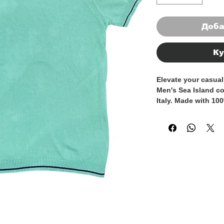
Доба
Ку
Elevate your casual
Men's Sea Island cot
Italy. Made with 100
offers unparalleled 
making it the perfec
layering under a bl
slim fit silhouette 
modern look, while 
long-lasting comfor
pairing it with tailo
ensemble or jeans f
t-shirt is a timeless
gentleman's wardrob
to your collection w