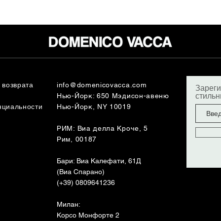
 возврата
info@domenicovacca.com
Зареги
стиль
Нью-Йорк: 650 Мэдисон-авеню
нциальности
Нью-Йорк, NY 10019
РИМ: Виа делла Кроче, 5
Рим, 00187
Бари: Виа Калефати, 61Д
(Виа Спарано)
(+39) 0809641236
Милан:
Корсо Монфорте 2