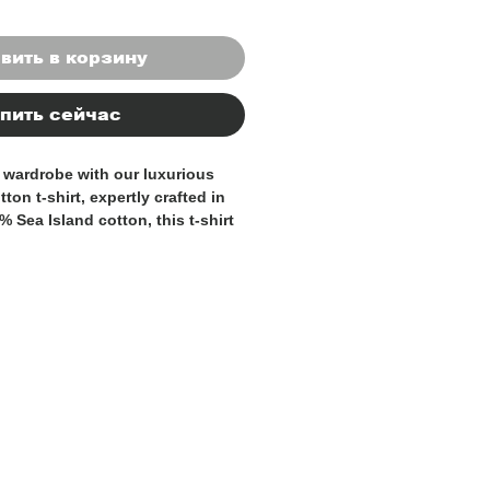
вить в корзину
пить сейчас
 wardrobe with our luxurious 
ton t-shirt, expertly crafted in 
% Sea Island cotton, this t-shirt 
softness and breathability, 
t choice for warmer days or 
azer. The classic crew neck and 
provide a sophisticated and 
the premium fabric ensures 
t and quality. Whether you're 
red trousers for a smart-casual 
or a relaxed weekend look, this 
 staple for any discerning 
e. Add a touch of Italian luxury 
ith this essential and versatile 