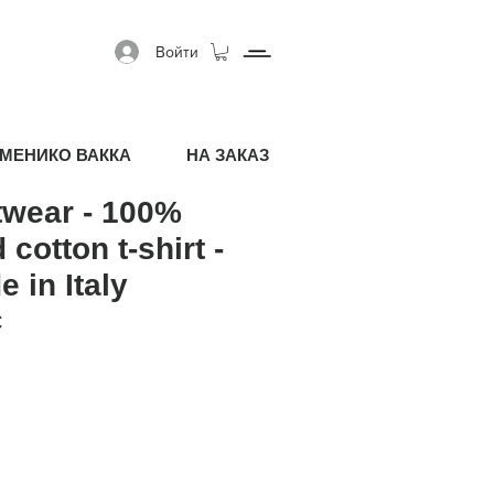
Войти
МЕНИКО ВАККА
НА ЗАКАЗ
twear - 100%
 cotton t-shirt -
 in Italy
я цена
Спеццена
€