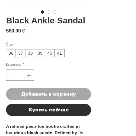
Black Ankle Sandal
Цена
580,00 €
Size
*
36
37
38
39
40
41
Количество
*
Добавить в корзину
Купить сейчас
A refined peep-toe bootie crafted in
luxurious black suede. Defined by its