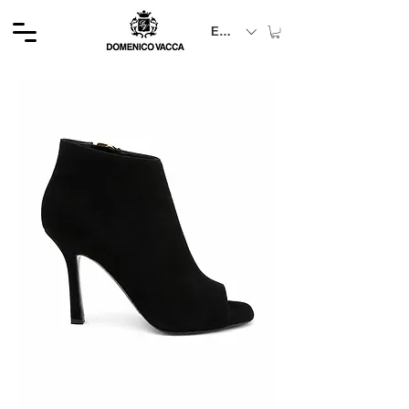
EUR (€)